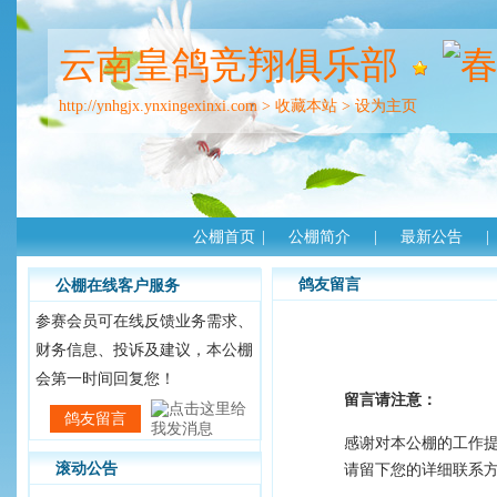
云南皇鸽竞翔俱乐部
http://ynhgjx.ynxingexinxi.com
>
收藏本站
>
设为主页
公棚首页
|
公棚简介
|
最新公告
|
鸽友留言
公棚在线客户服务
参赛会员可在线反馈业务需求、
财务信息、投诉及建议，本公棚
会第一时间回复您！
留言请注意：
鸽友留言
感谢对本公棚的工作
滚动公告
请留下您的详细联系