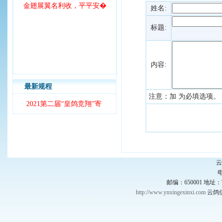
金翅展翼名利收，平平安�
姓名:
标题:
内容:
最新规程
注意：加
为必填选项。
2021第二届“皇鸽竞翔”寄
云
电
邮编：650001 
http://www.ynxingexinxi.com
云鸽